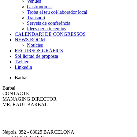
Venues
Gastronomia
Troba el teu col·laborador local
Transport
Serveis de conferència
Idees per a incentius
CALENDARI DE CONGRESSOS
NEWS ROOM
Notícies
RECURSOS GRÀFICS
Sol·licitud de proposta
Twitter
Linkedin
Barbal
Barbal
CONTACTE
MANAGING DIRECTOR
MR. RAUL BARBAL
Nàpols, 352 -
08025
BARCELONA