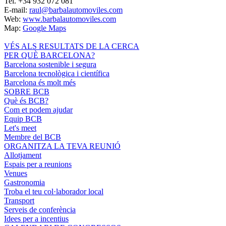
Tel.
+34 932 072 081
E-mail:
raul@barbalautomoviles.com
Web:
www.barbalautomoviles.com
Map:
Google Maps
VÉS ALS RESULTATS DE LA CERCA
PER QUÈ BARCELONA?
Barcelona sostenible i segura
Barcelona tecnològica i científica
Barcelona és molt més
SOBRE BCB
Què és BCB?
Com et podem ajudar
Equip BCB
Let's meet
Membre del BCB
ORGANITZA LA TEVA REUNIÓ
Allotjament
Espais per a reunions
Venues
Gastronomia
Troba el teu col·laborador local
Transport
Serveis de conferència
Idees per a incentius