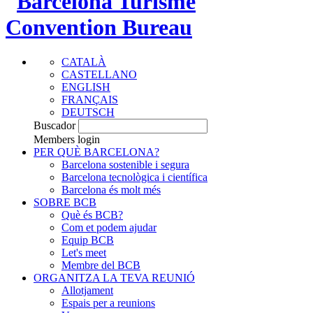
CATALÀ
CASTELLANO
ENGLISH
FRANÇAIS
DEUTSCH
Buscador
Members login
PER QUÈ BARCELONA?
Barcelona sostenible i segura
Barcelona tecnològica i científica
Barcelona és molt més
SOBRE BCB
Què és BCB?
Com et podem ajudar
Equip BCB
Let's meet
Membre del BCB
ORGANITZA LA TEVA REUNIÓ
Allotjament
Espais per a reunions