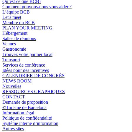
Qu’est-ce que BCB?
Comment pouvons-nous vous aider ?
L’équipe BCB
Let's meet
Membre du BCB
PLAN YOUR MEETING
Hébergement
Salles de réunions
Venues
Gastronomie
Trouvez votre partner local
Transport
Services de conférence
Idées pour des incentives
CALENDRIER DE CONGRÈS
NEWS ROOM
Nouvelles
RESSOURCES GRAPHIQUES
CONTACT
Demande de proposition
©Turisme de Barcelona
Information légal
Politique de confidentialité
Système interne d’information
Autres sites