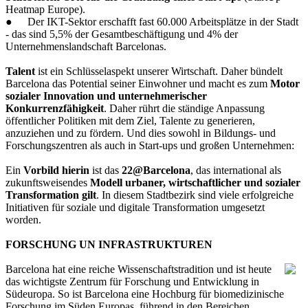
Heatmap Europe).
●
Der IKT-Sektor erschafft fast 60.000 Arbeitsplätze in der Stadt
- das sind 5,5% der Gesamtbeschäftigung und 4% der
Unternehmenslandschaft Barcelonas.
Talent
ist ein Schlüsselaspekt unserer Wirtschaft. Daher bündelt
Barcelona das Potential seiner Einwohner und macht es zum
Motor
sozialer Innovation und unternehmerischer
Konkurrenzfähigkeit
. Daher rührt die ständige Anpassung
öffentlicher Politiken mit dem Ziel, Talente zu generieren,
anzuziehen und zu fördern. Und dies sowohl in Bildungs- und
Forschungszentren als auch in Start-ups und großen Unternehmen:
Ein
Vorbild hierin
ist das
22@Barcelona
, das international als
zukunftsweisendes
Modell urbaner, wirtschaftlicher und sozialer
Transformation gilt
. In diesem Stadtbezirk sind viele erfolgreiche
Initiativen für soziale und digitale Transformation umgesetzt
worden.
FORSCHUNG UN INFRASTRUKTUREN
Barcelona hat eine reiche Wissenschaftstradition und ist heute
das wichtigste Zentrum für Forschung und Entwicklung in
Südeuropa. So ist Barcelona eine Hochburg für biomedizinische
Forschung im Süden Europas, führend in den Bereichen