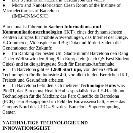
●
Micro and Nanofabrication Clean Room of the Institute of
Microelectronics of Barcelona
(IMB-CNM-CSIC)
Barcelona ist führend in
Sachen Informations- und
Kommunikationstechnologien
(IKT), eines der dynamischsten
Zentren Europas für mobile Anwendungen, das Internet der Dinge,
E-Commerce, Videospiele und Big Data und fördert zudem die
Generationen der Zukunft:
●
Im Ranking der besten Uni-Städte nimmt Barcelona den Rang
21 der Welt sowie den Rang 8 in Europa ein (nach QS Best Student
Cities) und ist die gefragteste Stadt für Erasmus-Aufenthalte.
●
In Barcelona gibt es
1.900 Start-ups,
von denen 64% an
Technologien für die Industrie 4.0, vor allem in den Bereichen IKT,
Freizeit und Gesundheit arbeiten.
●
In Barcelona befinden sich mehrere
Technologie-Hubs
wie:
Pier01, das Barcelona Health Hub - spezialisiert auf E-Health und
Technologien für die Medizin; das Parc Cinetìfic de Barcelona
(PCB) - ein Bezugspunkt im Feld der Biowissenschaft; sowie das
Campus Nord des UPC – Sitz des Barcelona Supercomputing
Center.
NACHHALTIGE TECHNOLOGIE UND
INNOVATIONSGEIST