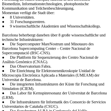
Biomedizin, Informationstechnologien, photophonische
Kommunikation und Teilchenbeschleunigung.
Momentan verfügt die Stadt über:
●
8 Universitäten.
●
31 Forschungszentren.
●
9 wissenschaftliche Akademien und Wissenschaftskollegs.
Barcelona beherbergt daneben über 8 große wissenschaftliche und
technische Infrastrukturen:
●
Die Supercomputer MareNostrum und Minotauro des
Barcelona Supercomputing Center – Centre Nacional de
Supercomputació (BSC-CNS).
●
Die Plattform für Sequenzierung des Centro Nacional de
Análisis Genómico (CNAG).
●
Das Observatorium Fabra.
●
Die Einrichtung für Elektronenmikroskopie Unidad de
Microscopia Electrónica Aplicada a Materiales (UMEAM) der
Universitat de Barcelona.
●
Die integrierten Infrastrukturen der Küste für Forschung und
Simulation (iCIEM).
●
Das Labor für Kernspinresonanz der Universitat de Barcelona
(LRM).
●
Die Infrastrukturen für Informatik des Consorcio de Servicios
Universitarios de Cataluña (CSUC).
●
Das Synchrotron ALBA in Cerdanyola del Vallès.