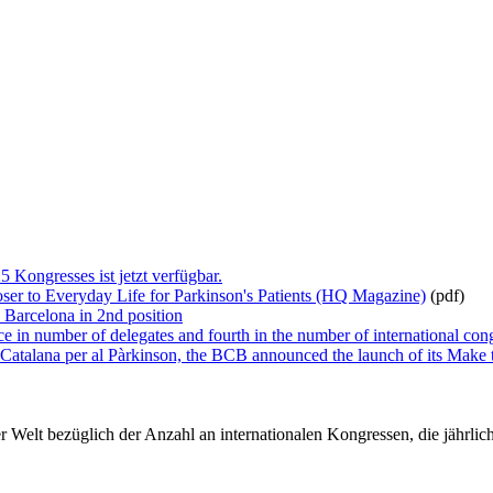
Kongresses ist jetzt verfügbar.
er to Everyday Life for Parkinson's Patients (HQ Magazine)
(pdf)
 Barcelona in 2nd position
e in number of delegates and fourth in the number of international con
 Catalana per al Pàrkinson, the BCB announced the launch of its Make
er Welt bezüglich der Anzahl an internationalen Kongressen, die jährl