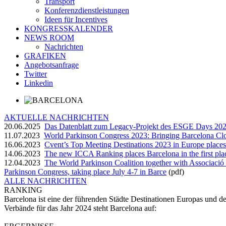
Transport
Konferenzdienstleistungen
Ideen für Incentives
KONGRESSKALENDER
NEWS ROOM
Nachrichten
GRAFIKEN
Angebotsanfrage
Twitter
Linkedin
AKTUELLE NACHRICHTEN
20.06.2025
Das Datenblatt zum Legacy-Projekt des ESGE Days 2025 
11.07.2023
World Parkinson Congress 2023: Bringing Barcelona Clos
16.06.2023
Cvent’s Top Meeting Destinations 2023 in Europe places
14.06.2023
The new ICCA Ranking places Barcelona in the first plac
12.04.2023
The World Parkinson Coalition together with Associació
Parkinson Congress, taking place July 4-7 in Barce
(pdf)
ALLE NACHRICHTEN
RANKING
Barcelona ist eine der führenden Städte Destinationen Europas und d
Verbände für das Jahr 2024 steht Barcelona auf: