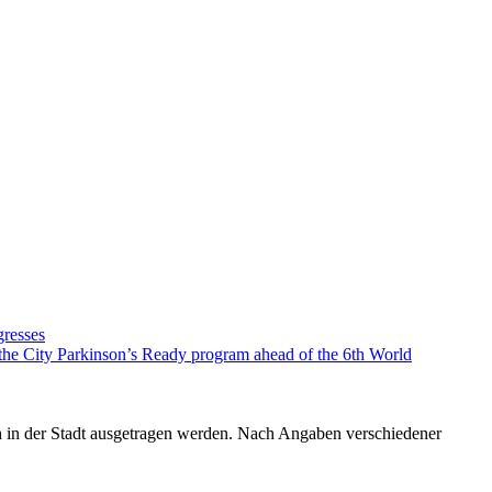
gresses
 the City Parkinson’s Ready program ahead of the 6th World
ich in der Stadt ausgetragen werden. Nach Angaben verschiedener