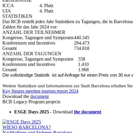
ERGEBNISSE
ICCA
4. Platz
UIA
4. Platz
STATISTIKEN
Das BCB erstellt jedes Jahr Statistiken zu Tagungen, die in Barcelo
Zahlen für das Jahr 2024 vor:
ANZAHL DER TEILNEHMER
Kongresse, Tagungen und Symposien
440.345
Konferenzen und Incentives
294.473
Gesamt
734.818
ANZAHL DER TAGUNGEN
Kongresse, Tagungen and Symposien
558
Konferenzen und Incentives
1.410
Gesamt
1.968
Die vollständige Statistik ist auf Anfrage für einen Preis von 30 eur 
Weitere Statistiken und Informationen zur Stadt Barcelona erhalten Si
Key figures meeting tourism report 2024
Download the
document
BCB Legacy Program projects
ESGE Days 2025
- Download
the document
WIESO BARCELONA?
Nachhaltiges und Sicheres Barcelona