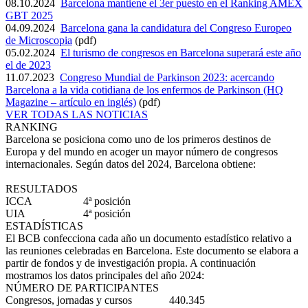
08.10.2024
Barcelona mantiene el 3er puesto en el Ranking AMEX
GBT 2025
04.09.2024
Barcelona gana la candidatura del Congreso Europeo
de Microscopia
(pdf)
05.02.2024
El turismo de congresos en Barcelona superará este año
el de 2023
11.07.2023
Congreso Mundial de Parkinson 2023: acercando
Barcelona a la vida cotidiana de los enfermos de Parkinson (HQ
Magazine – artículo en inglés)
(pdf)
VER TODAS LAS NOTICIAS
RANKING
Barcelona se posiciona como uno de los primeros destinos de
Europa y del mundo en acoger un mayor número de congresos
internacionales. Según datos del 2024, Barcelona obtiene:
RESULTADOS
ICCA
4ª posición
UIA
4ª posición
ESTADÍSTICAS
El BCB confecciona cada año un documento estadístico relativo a
las reuniones celebradas en Barcelona. Este documento se elabora a
partir de fondos y de investigación propia. A continuación
mostramos los datos principales del año 2024:
NÚMERO DE PARTICIPANTES
Congresos, jornadas y cursos
440.345