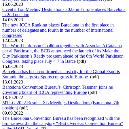
16.06.2023
Cvent’s Top Meeting Destinations 2023 in Europe places Barcelona
in 2nd position
14.06.2023
The new ICCA Ranking places Barcelona in the first place in
number of delegates and fourth in the number of international
congresses
12.04.2023
The World Parkinson Coalition together with Associació Catalana
per al Pàrkinson, the BCB announced the launch of its Make the
City Parkinson’s Ready program ahead of the 6th World Parkinson
Congress, taking place July 4-7 in Barce
(pdf)
16.03.2023
Barcelona has been confirmed as host city for the Global Esports
Summit, the largest eSports congress in Europe.
(pdf)
13.01.2023
Barcelona Convention Bureau’s, Christoph Tessmar, joins he
governing board of ICCA representing Europe
(pdf)
18.10.2022
MTLG 2022 Results: XL Meetings Destinations (Barcelona, 7th
position)
(pdf)
09.09.2022
The Barcelona Convention Bureau has been recognized with the
bronze award in the category “Best Overseas Convention Bureau”
at the M&IT Award 2022.