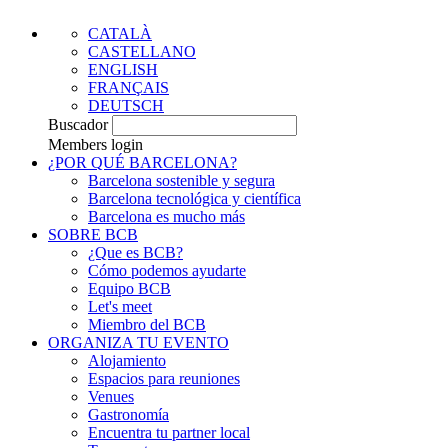
CATALÀ
CASTELLANO
ENGLISH
FRANÇAIS
DEUTSCH
Buscador
Members login
¿POR QUÉ BARCELONA?
Barcelona sostenible y segura
Barcelona tecnológica y científica
Barcelona es mucho más
SOBRE BCB
¿Que es BCB?
Cómo podemos ayudarte
Equipo BCB
Let's meet
Miembro del BCB
ORGANIZA TU EVENTO
Alojamiento
Espacios para reuniones
Venues
Gastronomía
Encuentra tu partner local