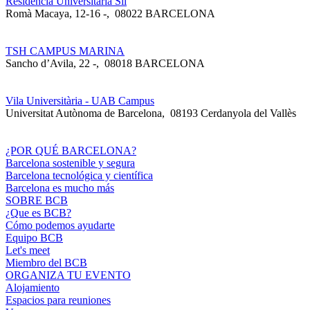
Residència Universitària Sil
Romà Macaya, 12-16 -
,
08022 BARCELONA
TSH CAMPUS MARINA
Sancho d’Avila, 22 -
,
08018 BARCELONA
Vila Universitària - UAB Campus
Universitat Autònoma de Barcelona
,
08193 Cerdanyola del Vallès
¿POR QUÉ BARCELONA?
Barcelona sostenible y segura
Barcelona tecnológica y científica
Barcelona es mucho más
SOBRE BCB
¿Que es BCB?
Cómo podemos ayudarte
Equipo BCB
Let's meet
Miembro del BCB
ORGANIZA TU EVENTO
Alojamiento
Espacios para reuniones