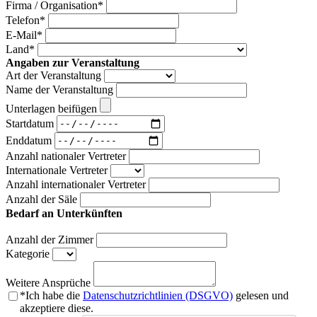
Firma / Organisation
*
Telefon
*
E-Mail
*
Land
*
Angaben zur Veranstaltung
Art der Veranstaltung
Name der Veranstaltung
Unterlagen beifügen
Startdatum
Enddatum
Anzahl nationaler Vertreter
Internationale Vertreter
Anzahl internationaler Vertreter
Anzahl der Säle
Bedarf an Unterkünften
Anzahl der Zimmer
Kategorie
Weitere Ansprüche
*
Ich habe die
Datenschutzrichtlinien (DSGVO)
gelesen und
akzeptiere diese.