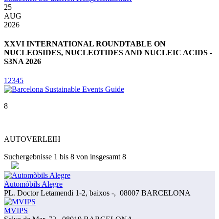
25
3
AUG
2026
2
XXVI INTERNATIONAL ROUNDTABLE ON
NUCLEOSIDES, NUCLEOTIDES AND NUCLEIC ACIDS -
S3NA 2026
1
2
3
4
5
8
AUTOVERLEIH
Suchergebnisse
1
bis
8
von insgesamt
8
Automòbils Alegre
PL. Doctor Letamendi 1-2, baixos -
,
08007 BARCELONA
MVIPS