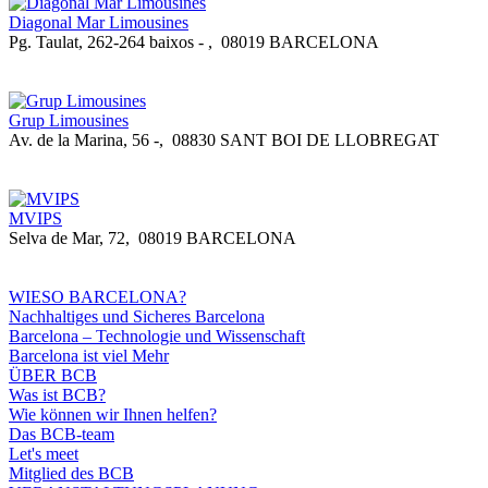
Diagonal Mar Limousines
Pg. Taulat, 262-264 baixos -
,
08019 BARCELONA
Grup Limousines
Av. de la Marina, 56 -
,
08830 SANT BOI DE LLOBREGAT
MVIPS
Selva de Mar, 72
,
08019 BARCELONA
WIESO BARCELONA?
Nachhaltiges und Sicheres Barcelona
Barcelona – Technologie und Wissenschaft
Barcelona ist viel Mehr
ÜBER BCB
Was ist BCB?
Wie können wir Ihnen helfen?
Das BCB-team
Let's meet
Mitglied des BCB