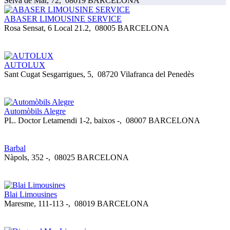
Selva de Mar, 72
,
08019 BARCELONA
ABASER LIMOUSINE SERVICE
Rosa Sensat, 6 Local 21.2
,
08005 BARCELONA
AUTOLUX
Sant Cugat Sesgarrigues, 5
,
08720 Vilafranca del Penedès
Automòbils Alegre
PL. Doctor Letamendi 1-2, baixos -
,
08007 BARCELONA
Barbal
Nàpols, 352 -
,
08025 BARCELONA
Blai Limousines
Maresme, 111-113 -
,
08019 BARCELONA